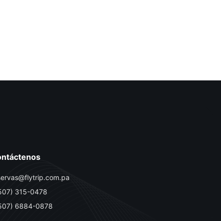
ntáctenos
servas@flytrip.com.pa
507) 315-0478
507) 6884-0878