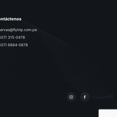
ntáctenos
servas@flytrip.com.pa
507) 315-0478
507) 6884-0878