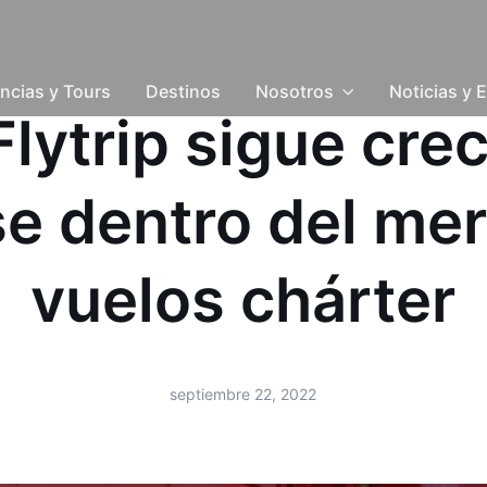
ncias y Tours
Destinos
Nosotros
Noticias y 
 Flytrip sigue cre
e dentro del mer
vuelos chárter
septiembre 22, 2022