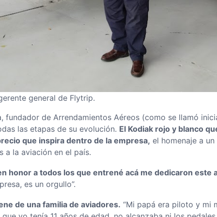
erente general de Flytrip.
a, fundador de Arrendamientos Aéreos (como se llamó inic
todas las etapas de su evolución.
El Kodiak rojo y blanco q
precio que inspira dentro de la empresa,
el homenaje a un
a la aviación en el país.
en honor a todos los que entrené acá me dedicaron este a
resa, es un orgullo”.
ene de una familia de aviadores.
“Mi papá era piloto y mi
que yo tenía 11 años de edad, no alcanzaba ni los pedales